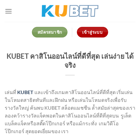
Skip
to
content
สมัครสมาชิก
เข้าสู่ระบบ
KUBET คาสิโนออนไลน์ที่ดีที่สุด เล่นง่าย ได้
จริง
เล่นที่
KUBET
และเข้าถึงเกมคาสิโนออนไลน์ที่ดีที่สุด เริ่มเล่น
ในโหมดสาธิตทันทีและฝึกฝน หรือเล่นในโหมดจริงเพื่อรับ
รางวัลใหญ่ ค้นพบ KUBET สล็อตแมชชีน ล้ำสมัยล่าสุดของเรา
ลองคว้ารางวัลแจ็คพอตในคาสิโนออนไลน์ที่ดีที่สุดบน รูเล็ต
แบล็คแจ็คหรือสตั๊ดโป๊กเกอร์ หรือแม้กระทั่ง เกมวิดีโอ
โป๊กเกอร์ สุดยอดเยี่ยมของ เรา