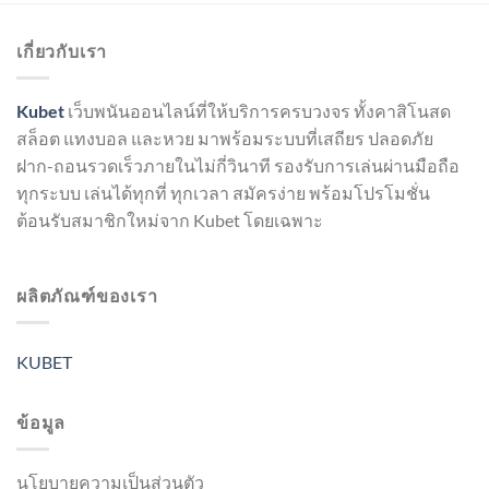
เกี่ยวกับเรา
Kubet
เว็บพนันออนไลน์ที่ให้บริการครบวงจร ทั้งคาสิโนสด
สล็อต แทงบอล และหวย มาพร้อมระบบที่เสถียร ปลอดภัย
ฝาก-ถอนรวดเร็วภายในไม่กี่วินาที รองรับการเล่นผ่านมือถือ
ทุกระบบ เล่นได้ทุกที่ ทุกเวลา สมัครง่าย พร้อมโปรโมชั่น
ต้อนรับสมาชิกใหม่จาก Kubet โดยเฉพาะ
ผลิตภัณฑ์ของเรา
KUBET
ข้อมูล
นโยบายความเป็นส่วนตัว