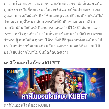
ทำงานในตอนเช้า เกมต่างๆ นำเสนอด้วยกราฟิกที่เหมือนกัน
ทุกประการกับที่คุณจะพบในเวอร์ชันเดสก์ท็อปของเรา และ
คุณสามารถสัมผัสกับฟังก์ชันและคุณสมบัติเกมเดียวกันได้ไม่
ว่าคุณจะอยู่ที่ไหน แต่บนโทรศัพท์มือถือของคุณ คาสิโน
ออนไลน์อื่นอีกกี่แห่งที่สามารถเสนอสิ่งนี้ได้? มีไม่มาก! และ
เราจะเอาใจคุณด้วยโปรโมชั่นและข้อเสนอโบนัสโดยเฉพาะ
สำหรับผู้เล่นมือถือ คุณจะได้รับสิ่งที่ดีที่สุดจากทั้งสองโลก ใช้
ประโยชน์จากข้อเสนอต้อนรับ ของเรา บนเดสก์ท็อปและใช้
ประโยชน์จากโปรโมชั่นมือถือของเรา!
คาสิโนออนไลน์ของ KUBET
คาสิโนออนไลน์ของ KUBET